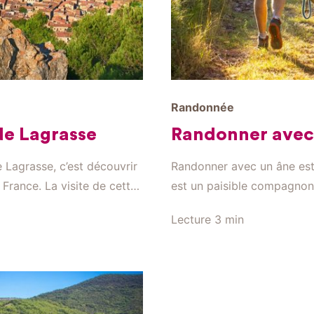
Randonnée
de Lagrasse
Randonner avec
 Lagrasse, c’est découvrir
Randonner avec un âne est 
 France. La visite de cette
est un paisible compagnon 
 son temps.
rythme, avec bienveillance
Lecture
3 min
marche idéal Les ânes son
calmes, patients et endura
sentiers du pays. […]