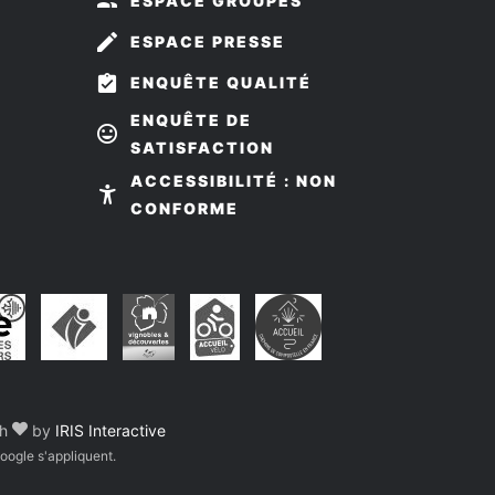
ESPACE GROUPES
ESPACE PRESSE
ENQUÊTE QUALITÉ
ENQUÊTE DE
SATISFACTION
z-
ivez-
ACCESSIBILITÉ : NON
us
CONFORME
r
ook
stagram
th
by
IRIS Interactive
ogle s'appliquent.
formité avec les réglementations. Personnalisez vos préf