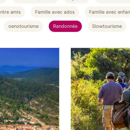
ntre amis
Famille avec ados
Famille avec enfan
oenotourisme
Randonnée
Slowtourisme