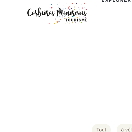
EXPLORER
Corbières
Minervois
Tourisme
Tout
à vé