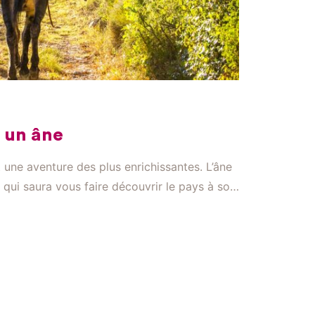
 un âne
une aventure des plus enrichissantes. L’âne
qui saura vous faire découvrir le pays à son
 et complicité. L’âne, un compagnon de
t d’excellents compagnons de marche,
nts. Leurs pieds sûrs arpentent aisément les