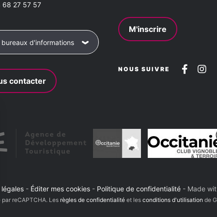
 68 27 57 57
M'inscrire
 bureaux d'informations
Suive
Su
NOUS SUIVRE
s contacter
nous
no
sur
su
Faceb
In
 légales
-
Éditer mes cookies
-
Politique de confidentialité
-
Made wi
sez vos Options
gé par reCAPTCHA. Les
règles de confidentialité
et les
conditions d'utilisation
de Go
s paramètres de confidentialité, en garantissant la con