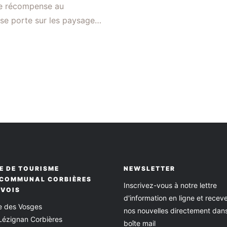
lle récompense au
 se porte sur les paysages
énéennes ou à la mer
ues panoramas en Corbières
le Rocher du Renard Au
E DE TOURISME
NEWSLETTER
RCOMMUNAL CORBIÈRES
Inscrivez-vous à notre lettre
RVOIS
d'information en ligne et recev
ce des Vosges
nos nouvelles directement dan
Lézignan Corbières
boîte mail