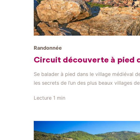
Randonnée
Circuit découverte à pied 
Se balader à pied dans le village médiéval de
les secrets de l’un des plus beaux villages de
petite cité invite à déconnecter et à prendre
Lecture
1 min