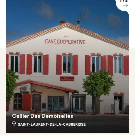
1
/
8
uivant
Suiva
Cellier Des Demoiselles
SAINT-LAURENT-DE-LA-CABRERISSE