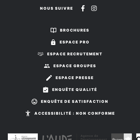
Suivez-
Suivez-
NOUS SUIVRE
nous
nous
sur
sur
BROCHURES
Facebook
Instagram
ESPACE PRO
ESPACE RECRUTEMENT
ESPACE GROUPES
ESPACE PRESSE
ENQUÊTE QUALITÉ
ENQUÊTE DE SATISFACTION
ACCESSIBILITÉ : NON CONFORME