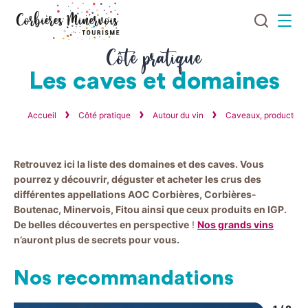
Je
Menu
recherch
Corbières
Côté pratique
Minervois
Les caves et domaines
Tourisme
Accueil
Côté pratique
Autour du vin
Caveaux, producteurs 
Retrouvez ici la liste des domaines et des caves. Vous
pourrez y découvrir, déguster et acheter les crus des
différentes appellations AOC Corbières, Corbières-
Boutenac, Minervois, Fitou ainsi que ceux produits en IGP.
De belles découvertes en perspective
!
Nos grands vins
n’auront plus de secrets pour vous.
Nos recommandations