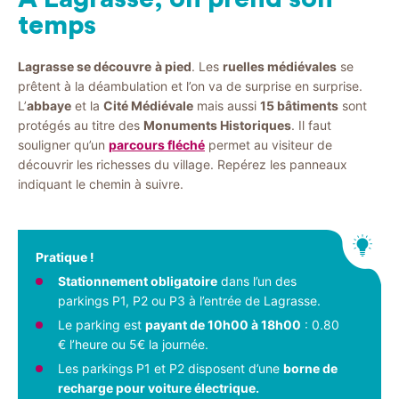
temps
Lagrasse se découvre
à pied
. Les
ruelles médiévales
se
prêtent à la déambulation et l’on va de surprise en surprise.
L’
abbaye
et la
Cité Médiévale
mais aussi
15 bâtiments
sont
protégés au titre des
Monuments Historiques
. Il faut
souligner qu’un
parcours fléché
permet au visiteur de
découvrir les richesses du village. Repérez les panneaux
indiquant le chemin à suivre.
Pratique !
Stationnement obligatoire
dans l’un des
parkings P1, P2 ou P3 à l’entrée de Lagrasse.
Le parking est
payant de 10h00 à 18h00
: 0.80
€ l’heure ou 5€ la journée.
Les parkings P1 et P2 disposent d’une
borne de
recharge pour voiture électrique.