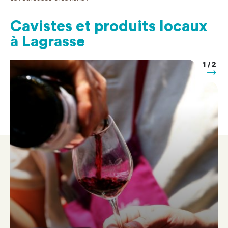
Cavistes et produits locaux
à Lagrasse
1
/
2
uivant
Suiva