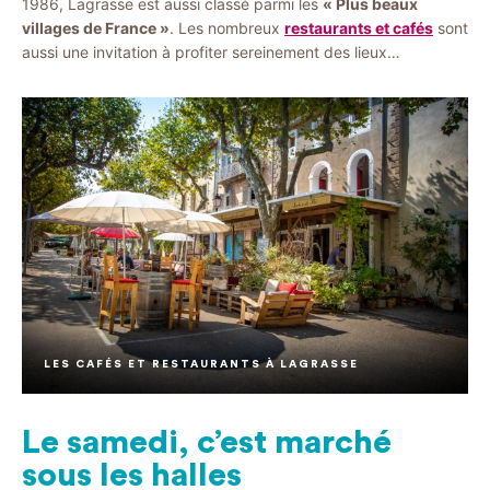
1986, Lagrasse est aussi classé parmi les
« Plus beaux
villages de France »
. Les nombreux
restaurants et cafés
sont
aussi une invitation à profiter sereinement des lieux…
LES CAFÉS ET RESTAURANTS À LAGRASSE
Le samedi, c’est marché
sous les halles