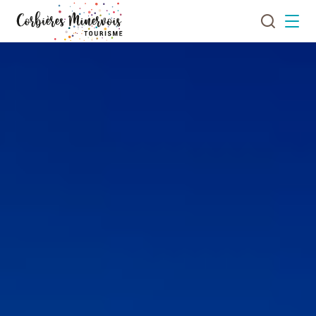
Je
Menu
recherch
Corbières
Minervois
Tourisme