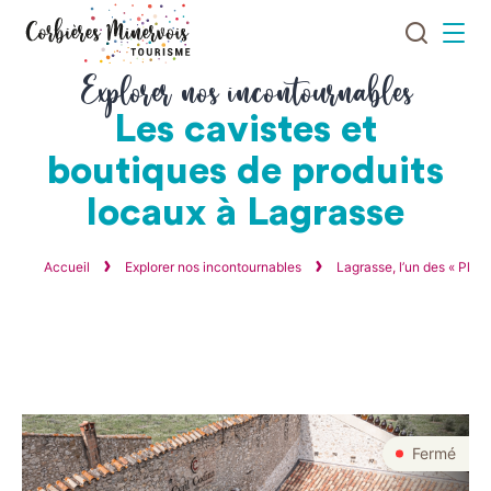
Je
Menu
recherch
Corbières
Explorer nos incontournables
Minervois
Les cavistes et
Tourisme
boutiques de produits
locaux à Lagrasse
Accueil
Explorer nos incontournables
Lagrasse, l’un des « Plus
résultats
6
Fermé