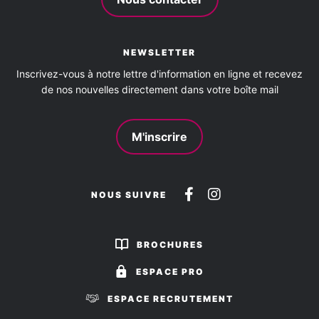
NEWSLETTER
Inscrivez-vous à notre lettre d'information en ligne et recevez
de nos nouvelles directement dans votre boîte mail
M'inscrire
Suivez-
Suivez-
NOUS SUIVRE
nous
nous
sur
sur
BROCHURES
Facebook
Instagram
ESPACE PRO
ESPACE RECRUTEMENT