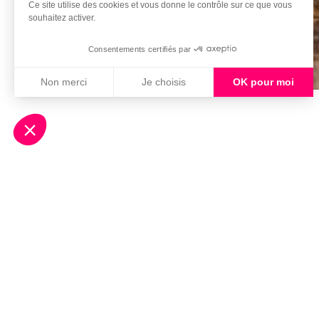
Ce site utilise des cookies et vous donne le contrôle sur ce que vous
souhaitez activer.
SCROLL
Consentements certifiés par
Non merci
Je choisis
OK pour moi
Axeptio consent
Plateforme de Gestion du Consentement : Personnali
Notre plateforme vous permet d'adapter et de gérer vo
Reliant Toul
détente. Son a
rêverie en su
vous attend