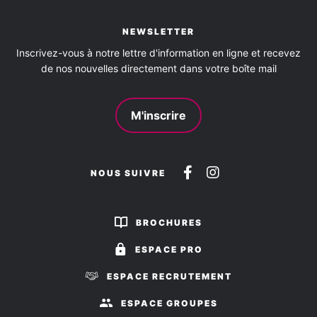
NEWSLETTER
Inscrivez-vous à notre lettre d'information en ligne et recevez
de nos nouvelles directement dans votre boîte mail
M'inscrire
Suivez-
Suivez-
NOUS SUIVRE
nous
nous
sur
sur
BROCHURES
Facebook
Instagram
ESPACE PRO
ESPACE RECRUTEMENT
ESPACE GROUPES