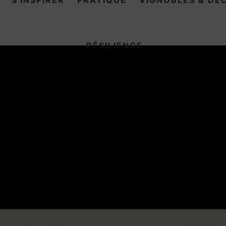
S'INSPIRER
PRATIQUE
VIGNOBLES & DÉ
RÉSILIENCE
s
s
e