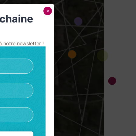
×
ochaine
 notre newsletter !