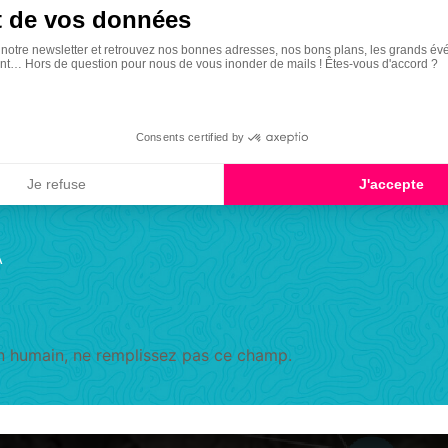
es Minervois
 de vos données
 notre newsletter et retrouvez nos bonnes adresses, nos bons plans, les grands év
t… Hors de question pour nous de vous inonder de mails ! Êtes-vous d'accord ?
Consents certified by
Je refuse
J'accepte
A
un humain, ne remplissez pas ce champ.