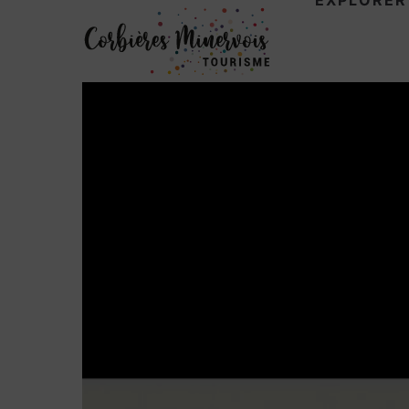
EXPLORER
Corbière
Minervoi
Tourism