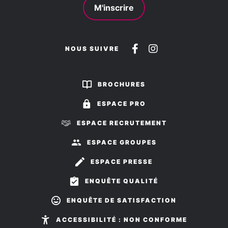
M'inscrire
Suivez-
Suivez-
NOUS SUIVRE
nous
nous
sur
sur
BROCHURES
Facebook
Instagram
ESPACE PRO
ESPACE RECRUTEMENT
ESPACE GROUPES
ESPACE PRESSE
ENQUÊTE QUALITÉ
ENQUÊTE DE SATISFACTION
ACCESSIBILITÉ : NON CONFORME