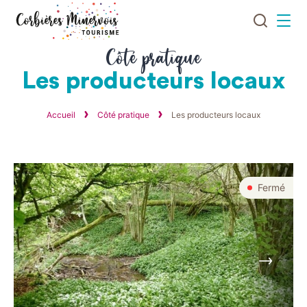
Je
Menu
recherch
Corbières
Côté pratique
Minervois
Les producteurs locaux
Tourisme
Accueil
Côté pratique
Les producteurs locaux
Fermé
Suivant