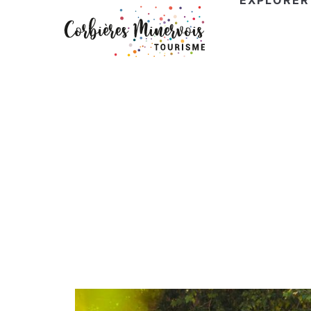
EXPLORER
Corbières
Minervois
Tourisme