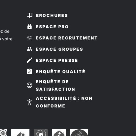
BROCHURES
ESPACE PRO
ez de
ESPACE RECRUTEMENT
s votre
ESPACE GROUPES
ESPACE PRESSE
ENQUÊTE QUALITÉ
ENQUÊTE DE
SATISFACTION
z-
ivez-
ACCESSIBILITÉ : NON
us
CONFORME
r
ook
stagram