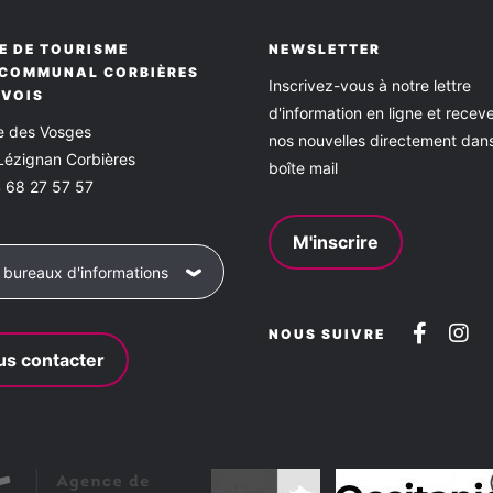
E DE TOURISME
NEWSLETTER
RCOMMUNAL CORBIÈRES
Inscrivez-vous à notre lettre
RVOIS
d'information en ligne et recev
ce des Vosges
nos nouvelles directement dan
Lézignan Corbières
boîte mail
 68 27 57 57
M'inscrire
 bureaux d'informations
Suive
Su
NOUS SUIVRE
s contacter
nous
no
sur
su
Faceb
In