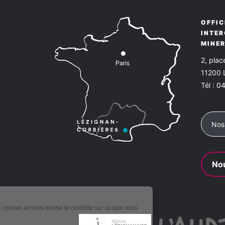
OFFIC
INTE
MINE
2, pla
11200
Tél :
04
Nos
Nou
Ce site utilise des cookies et vous donne le contrôle sur ce que vous
souhaitez activer.