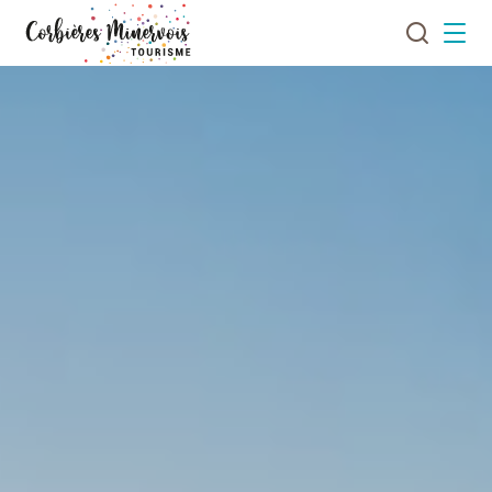
Je
Menu
recherch
Corbières
Minervois
Tourisme