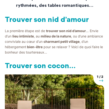
rythmées, des tables romantiques…
Trouver son nid d’amour
La première étape est de
trouver son nid d’amour
… Envie
d’un
lieu intimiste
, au
milieu de la nature
, ou d’une ambiance
conviviale au cœur d’un
charmant petit village
, d’un
hébergement
bien-être
pour se relaxer ? Voici de quoi faire le
bonheur des tourtereaux…
Trouver son cocon…
1
/
2
uivant
Suiva