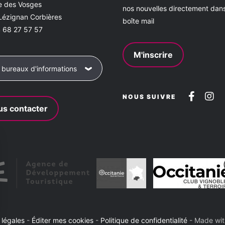
ce des Vosges
nos nouvelles directement dan
Lézignan Corbières
boîte mail
 68 27 57 57
M'inscrire
 bureaux d'informations
Suive
Su
NOUS SUIVRE
s contacter
nous
no
sur
su
Faceb
In
 légales
-
Éditer mes cookies
-
Politique de confidentialité
-
Made wi
sez vos Options