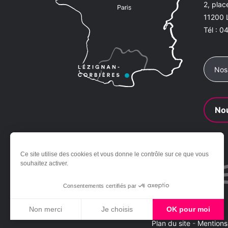
2, pla
11200
Tél :
04
Nos
Nou
Ce site utilise des cookies et vous donne le contrôle sur ce que vous
souhaitez activer.
Consentements certifiés par
Non merci
Je choisis
OK pour moi
Plan du site
-
Mentions
Axeptio consent
Plateforme de Gestion du Consentement : Personnali