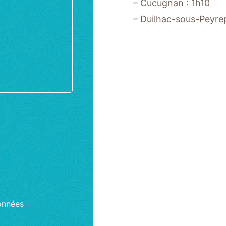
– Cucugnan : 1h10
– Duilhac-sous-Peyrep
onnées