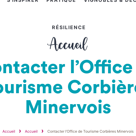
S'INSPIRER
PRATIQUE
VIGNOBLES & DÉ
RÉSILIENCE
Accueil
ntacter l’Office
ourisme Corbièr
Minervois
Accueil
Accueil
Contacter l’Office de Tourisme Corbières Minervois