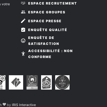
ESPACE RECRUTEMENT
s votre
ESPACE GROUPES
ESPACE PRESSE
ENQUÊTE QUALITÉ
ENQUÊTE DE
SATISFACTION
z-
ivez-
ACCESSIBILITÉ : NON
us
CONFORME
r
ook
stagram
th
by
IRIS Interactive