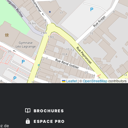
Leaflet
|
©
OpenStreetMap
contributors
BROCHURES
ESPACE PRO
ez de