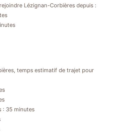
rejoindre Lézignan-Corbières depuis :
tes
inutes
ères, temps estimatif de trajet pour
es
es
 : 35 minutes
s
s