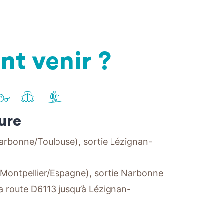
t venir ?
r
Venir
Venir
Venir
en
en
à
ture
n
avion
bateau
pied
arbonne/Toulouse), sortie Lézignan-
 Montpellier/Espagne), sortie Narbonne
la route D6113 jusqu’à Lézignan-