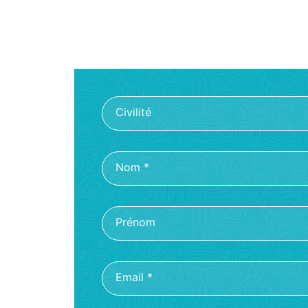
Civilité
Nom
*
Prénom
Email
*