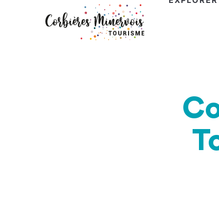
EXPLORER
Corbières
Minervois
Tourisme
Co
T