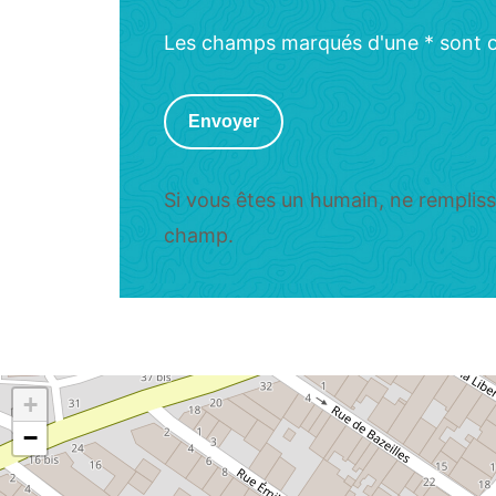
Les champs marqués d'une * sont o
Envoyer
Si vous êtes un humain, ne remplis
champ.
+
−