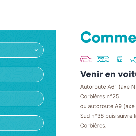
Commen
Venir
Venir
Veni
en
en
en
Venir en voi
voiture
bus
trai
Autoroute A61 (axe N
Corbières n°25.
ou autoroute A9 (axe
Sud n°38 puis suivre 
Corbières.