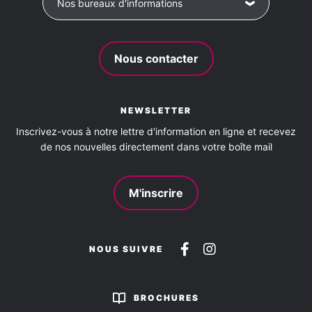
Nos bureaux d'informations
Nous contacter
NEWSLETTER
Inscrivez-vous à notre lettre d'information en ligne et recevez
de nos nouvelles directement dans votre boîte mail
M'inscrire
Suivez-
Suivez-
NOUS SUIVRE
nous
nous
sur
sur
BROCHURES