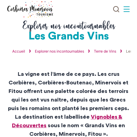
Je
Menu
recherch
Corbières
Explorer nos incontournables
Minervois
Les Grands Vins
Tourisme
Accueil
Explorer nos incontournables
Terre de Vins
Les Gr
La vigne est l’âme de ce pays. Les crus
Corbières, Corbières-Boutenac, Minervois et
Fitou offrent une palette colorée des terroirs
qui les ont vus naître, depuis que les Grecs
puis les romains ont planté les premiers ceps.
La destination est labellisée
Vignobles &
Découvertes
sous le nom « Grands Vins en
Corbières, Minervois, Fitou ».