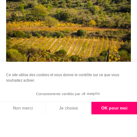
Ce site utilise des cookies et vous donne le contrôle sur ce que vous
souhaitez activer.
Consentements certifiés par
Non merci
Je choisis
OK pour moi
Axeptio consent
Plateforme de Gestion du Consentement : Personnalisez vos Options
Notre plateforme vous permet d'adapter et de gérer vos paramètres de 