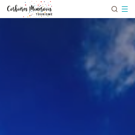
Je
Menu
recherch
Corbières
Minervois
Tourisme