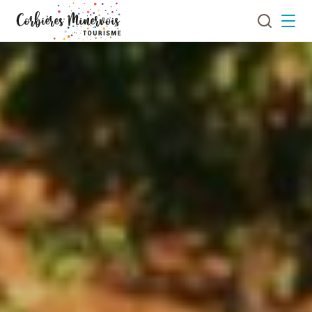
Je
Menu
recherch
Corbières
Minervois
Tourisme