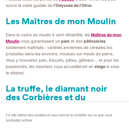
suivre la visite guidée de
l’Odyssée de l’Olive
.
Les Maîtres de mon Moulin
Dans le cadre du moulin à vent réhabilité, les
Maîtres de mon
Moulin
vous garantissent un
pain
et des
pâtisseries
totalement maîtrisés : variétés anciennes de céréales bio
produites dans les environs, moulues sur meule de pierre.
Vous y trouverez pain, biscuits, pâtes, gâteaux… et pour les
passionnés, les meuniers vous accueilleront en
stage
si vous
le désirez.
La truffe, le diamant noir
des Corbières et du
Minervois
Ce site utilise des cookies et vous donne le contrôle sur ce que vous
Les terres des Corbières et du Minervois sont aussi propices à
souhaitez activer.
la culture de la
truffe
, le diamant noir du pays. Vous pourrez la