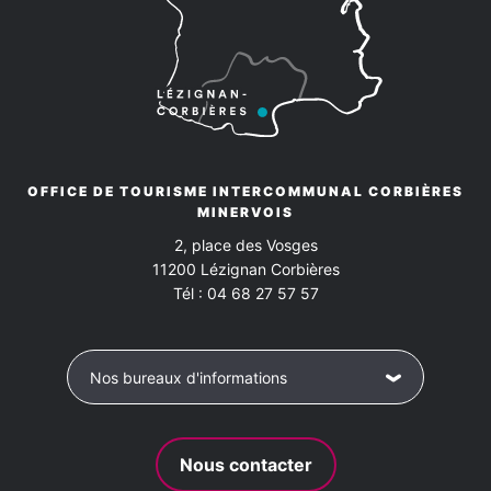
09h00 à 12h00 et 14h00 à
18h00
Samedi
09h00 à 12h00 et 14h00 à
18h00
Dimanche
OFFICE DE TOURISME INTERCOMMUNAL CORBIÈRES
09h00 à 12h00 et 14h00 à
MINERVOIS
18h00
2, place des Vosges
11200
Lézignan Corbières
Tél :
04 68 27 57 57
Nos bureaux d'informations
Nous contacter