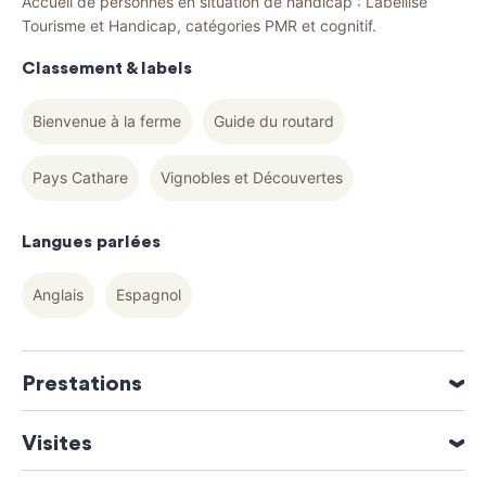
Accueil de personnes en situation de handicap : Labellisé
Tourisme et Handicap, catégories PMR et cognitif.
Classement & labels
Bienvenue à la ferme
Guide du routard
Pays Cathare
Vignobles et Découvertes
Langues parlées
Anglais
Espagnol
Prestations
Accueil groupe jusqu'à 50 personnes
Visites
Parking bus