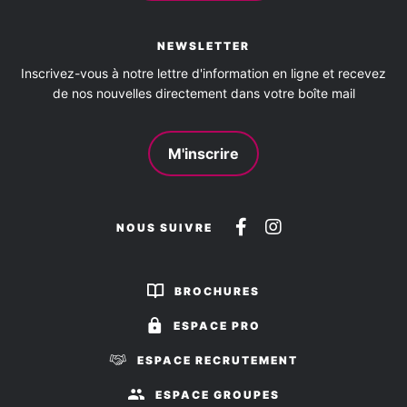
NEWSLETTER
Inscrivez-vous à notre lettre d'information en ligne et recevez
de nos nouvelles directement dans votre boîte mail
M'inscrire
Suivez-
Suivez-
NOUS SUIVRE
nous
nous
sur
sur
BROCHURES
Facebook
Instagram
ESPACE PRO
ESPACE RECRUTEMENT
ESPACE GROUPES