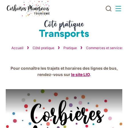
Je
Menu
recherch
Corbières
Côté pratique
Minervois
Transports
Tourisme
Accueil
Côté pratique
Pratique
Commerces et services
Pour connaître les trajets et horaires des lignes de bus,
rendez-vous sur
le site LIO
.