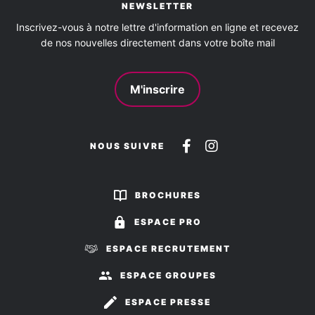
NEWSLETTER
Inscrivez-vous à notre lettre d'information en ligne et recevez
de nos nouvelles directement dans votre boîte mail
M'inscrire
Suivez-
Suivez-
NOUS SUIVRE
nous
nous
sur
sur
BROCHURES
Facebook
Instagram
ESPACE PRO
ESPACE RECRUTEMENT
ESPACE GROUPES
ESPACE PRESSE