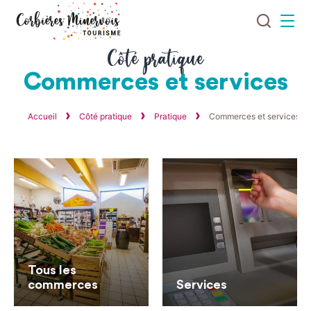
Je
Menu
recherch
Corbières
Côté pratique
Minervois
Commerces et services
Tourisme
Accueil
Côté pratique
Pratique
Commerces et services
Tous les
commerces
Services