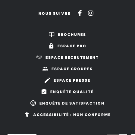
Suivez-
Suivez-
NOUS SUIVRE
nous
nous
sur
sur
BROCHURES
Facebook
Instagram
ESPACE PRO
ESPACE RECRUTEMENT
ESPACE GROUPES
ESPACE PRESSE
ENQUÊTE QUALITÉ
ENQUÊTE DE SATISFACTION
ACCESSIBILITÉ : NON CONFORME