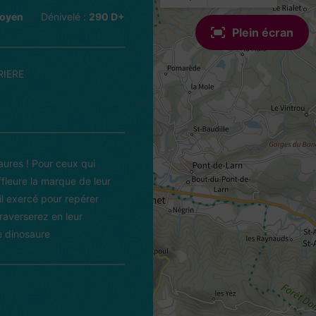
oyen
Dénivelé :
290 D+
Plein écran
RIERE
saures ! Pour ceux qui
ffleure la marque de leur
il exercé pour repérer
traverserez en leur
e dinosaure