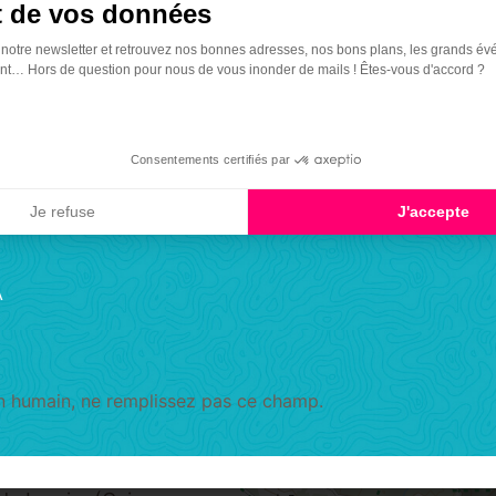
 de vos données
hes parallèles,
s millénaires au
 notre newsletter et retrouvez nos bonnes adresses, nos bons plans, les grands év
t… Hors de question pour nous de vous inonder de mails ! Êtes-vous d'accord ?
hes appartient à
ue fois que l’on
présent. Ici, les
Consentements certifiés par
 de la fin de
Je refuse
J'accepte
A
e". Laisser à droite
uer à gauche sur
condaire, le climat
un humain, ne remplissez pas ce champ.
rique”. C’est de
ugeâtres).