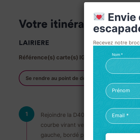
Envie 
Votre itinéraire
escapad
Recevez notre broch
LAIRIERE
Nom
*
Référence(s) carte(s) IGN :
IGN 2346 Est, IG
Se rendre au point de départ
Prénom
1
Rejoindre la D40 et la descendre jusqu
Email
*
courbe virant vers la droite. Prendre 
gauche, bordé par quelques arbres. (Ca