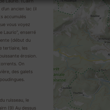
de Laurio. (Cairn
’un ancien lac (il
nts accumulés
 que vous voyez
e Laurio”, enserré
cente (début du
 tertiaire, les
puissante érosion.
torrents. On
ivière, des galets
 poudingues.
du ruisseau, le
Cairn (9) Au dessus