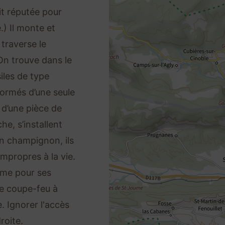
it réputée pour
.) Il monte et
 traverse le
On trouve dans le
iles de type
formés d’une seule
e d’une pièce de
he, s’installent
un champignon, ils
impropres à la vie.
mme pour ses
te coupe-feu à
. Ignorer l'accès
roite.