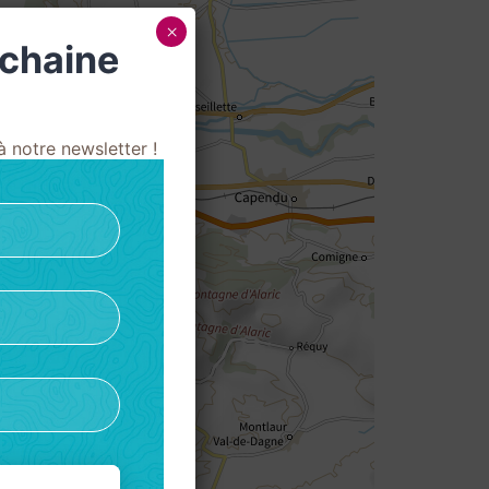
×
ochaine
 notre newsletter !