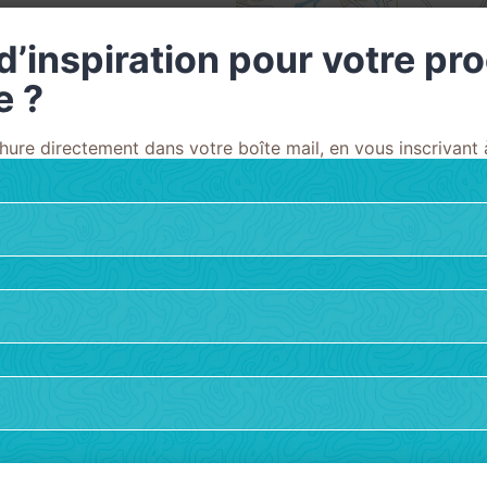
d’inspiration pour votre pr
e ?
ure directement dans votre boîte mail, en vous inscrivant à
N 2447 Ouest
'à l'entrée d'une
le chemin à
irn (1) et (2) Le