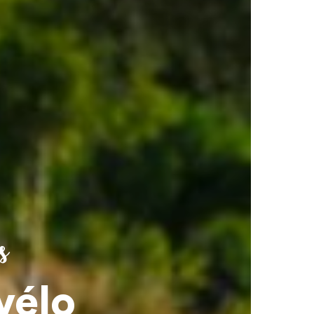
s
vélo