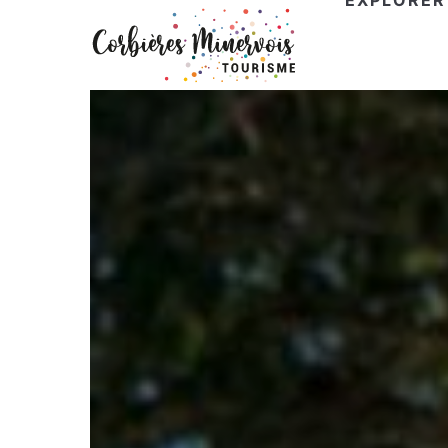
EXPLORER
Corbières
Minervois
Tourisme