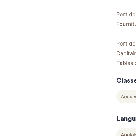
Port de
Fournitu
Port de
Capitain
Tables 
Class
Accuei
Langu
Anglai