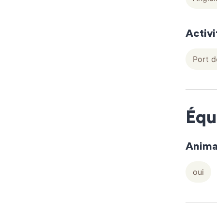
Activi
Port d
Équ
Anima
oui