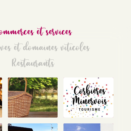
ommerces et services
ves et domaines viticoles
Restaurants