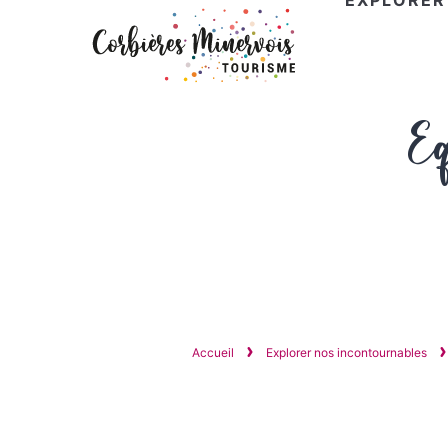
EXPLORER
Corbières
Eq
Minervois
Tourisme
Accueil
Explorer nos incontournables