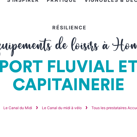
S'INSPIRER
PRATIQUE
VIGNOBLES & DÉ
RÉSILIENCE
uipements de loisirs à Ho
PORT FLUVIAL E
CAPITAINERIE
Le Canal du Midi
Le Canal du midi à vélo
Tous les prestataires Accu