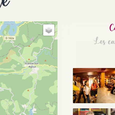
té
C
Les ca