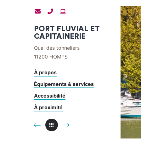
Contacter
Contacter
Site
par
par
internet
PORT FLUVIAL ET
mail
téléphone
CAPITAINERIE
Quai des tonneliers
11200
HOMPS
À propos
Équipements & services
Accessibilité
À proximité