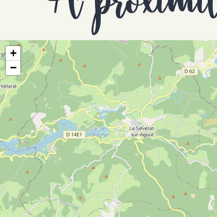
À proximi
+
−