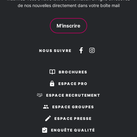
de nos nouvelles directement dans votre boîte mail
M'inscrire
Suivez-
Suivez-
NOUS SUIVRE
nous
nous
sur
sur
BROCHURES
Facebook
Instagram
ESPACE PRO
ESPACE RECRUTEMENT
ESPACE GROUPES
ESPACE PRESSE
ENQUÊTE QUALITÉ