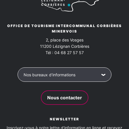
Conforts
Climatisation
Draps et linge compris
Four
OFFICE DE TOURISME INTERCOMMUNAL CORBIÈRES
MINERVOIS
Four à micro-ondes
Lave linge privatif
2, place des Vosges
11200
Lézignan Corbières
Lave vaisselle
Réfrigérateur
Télévision
WIFI
Tél :
04 68 27 57 57
Barbecue
Jardin commun
Jardin non-attenant
Nos bureaux d'informations
Jardin privatif
Terrasse
Nous contacter
NEWSLETTER
Inscrivez-vous à notre lettre d'information en ligne et recevez