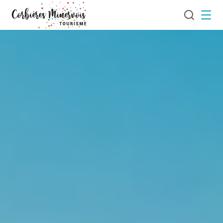
Je
Menu
recherch
Corbières
Minervois
Tourisme