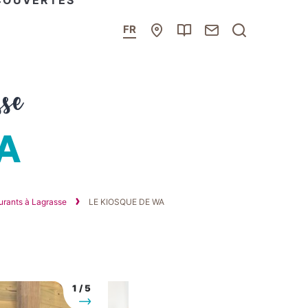
COUVERTES
Carte
Brochures
Contacter
Je
FR
interactive
l’Office
recherche
de
se
Tourisme
Corbières
Minervois
A
aurants à Lagrasse
LE KIOSQUE DE WA
1
/
5
Suivant