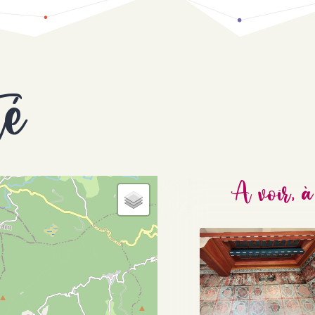
té
A voir, à