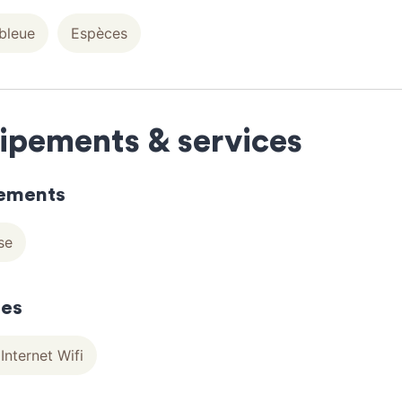
bleue
Espèces
ipements & services
ements
se
ces
Internet Wifi