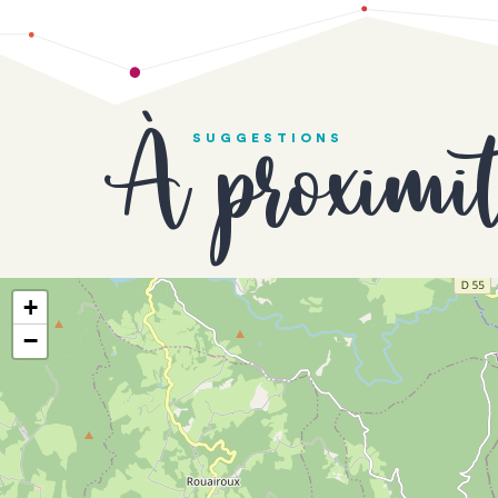
À proximi
SUGGESTIONS
+
−