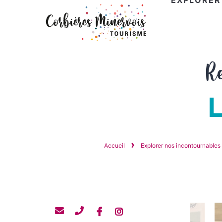
EXPLORER
Corbières
R
Minervois
Tourisme
Accueil
Explorer nos incontournables
Contacter
Contacter
Facebook
Instagram