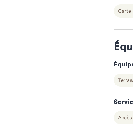
Carte 
Équ
Équip
Terras
Servi
Accès 