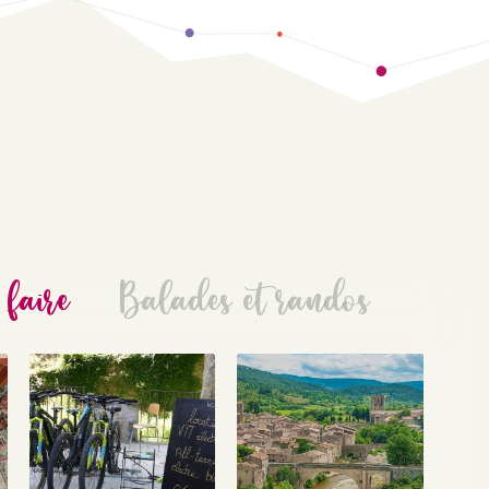
 faire
Balades et randos