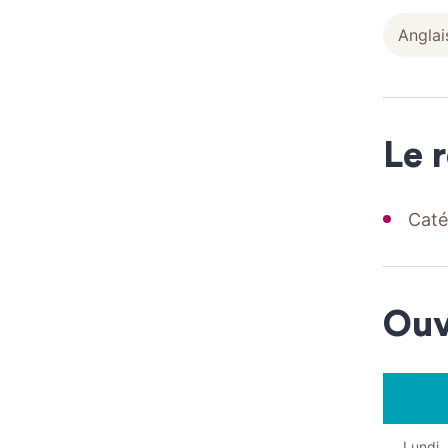
Anglai
Le 
Caté
Ouv
Lundi