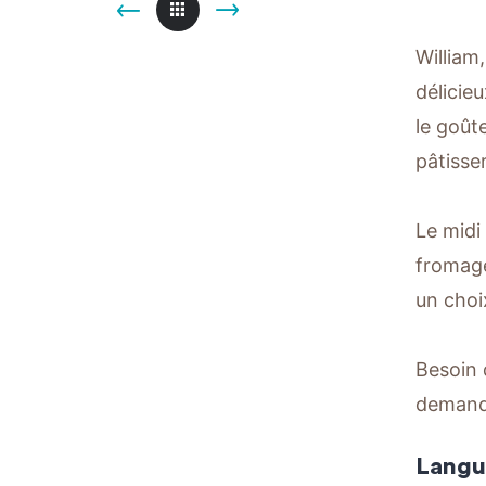
William
délicie
le goût
pâtisse
Le midi
fromage
un choi
Besoin 
demand
Langu