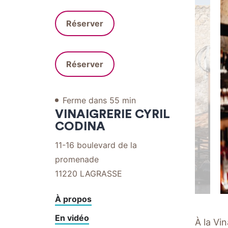
par
par
internet
mail
téléphone
Réserver
Réserver
Ferme dans 55 min
VINAIGRERIE CYRIL
CODINA
11-16 boulevard de la
promenade
11220
LAGRASSE
À propos
En vidéo
À la Vin