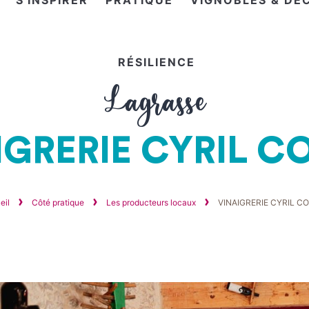
S'INSPIRER
PRATIQUE
VIGNOBLES & DÉ
RÉSILIENCE
Lagrasse
IGRERIE CYRIL C
eil
Côté pratique
Les producteurs locaux
VINAIGRERIE CYRIL C