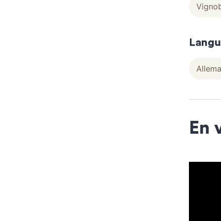
Vignob
Langu
Allem
En 