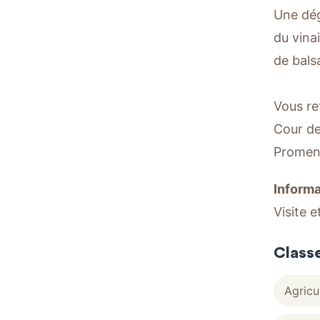
Une dég
du vina
de bals
Vous re
Cour de
Promen
Informa
Visite e
Class
Agricu