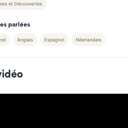
les et Découvertes
es parlées
and
Anglais
Espagnol
Néerlandais
vidéo