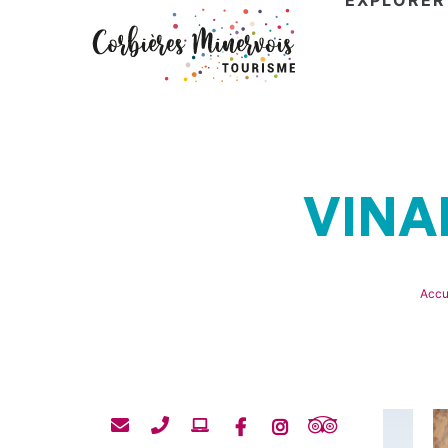
EXPLORER
Corbières
Minervois
Tourisme
VINA
Accu
Contacter
Contacter
Site
Tripadvisor
Facebook
Instagram