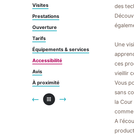
Visites
des tec
Découvr
Prestations
égaleme
Ouverture
Tarifs
Une vis
Équipements & services
apprend
Accessibilité
ces pro
Avis
vieillir
À proximité
Vous po
sans co
la Cour
comme u
A l'éco
product