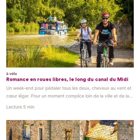
à vélo
Romance en roues libres, le long du canal du Midi
Un week-end pour pédaler tous les deux, cheveux au vent et
cœur léger. Pour un moment complice loin de la ville et de la
foule, sur une véloroute fraîchement aménagée, au bord du
Lecture
5 min
canal le plus romantique de France. Au départ de la gare de
Lézignan, la boucle est plus agréable à réaliser dans le […]