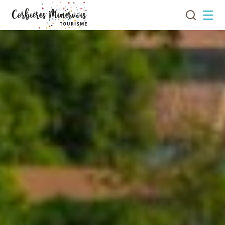
Je
Menu
recherch
Corbières
Minervois
Tourisme