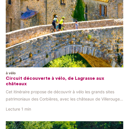
à vélo
Circuit découverte à vélo, de Lagrasse aux
châteaux
Cet itinéraire propose de découvrir à vélo les grands sites
patrimoniaux des Corbières, avec les châteaux de Villerouge
et de Termes et la cité médiévale et l’abbaye de Lagrasse. Sur
Lecture
1 min
ces petites routes vallonnées, le vélo à assistance électrique
est idéal ! Nous recommandons de faire ce parcours sur 2
jours, en passant par exemple […]