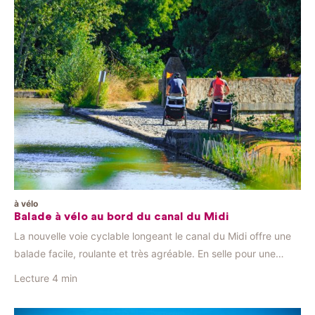
à vélo
Balade à vélo au bord du canal du Midi
La nouvelle voie cyclable longeant le canal du Midi offre une
balade facile, roulante et très agréable. En selle pour une
découverte du canal du Midi entre vignes, collines, garrigue et
Lecture
4 min
jolis villages méridionaux. Une journée au fil de l’eau, de
Homps au pont-canal du Répudre à Paraza Depuis le port de