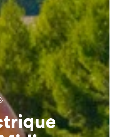
e
ctrique