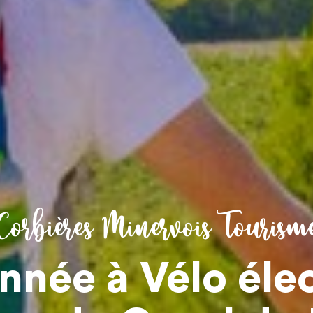
Corbières Minervois Tourism
née à Vélo éle