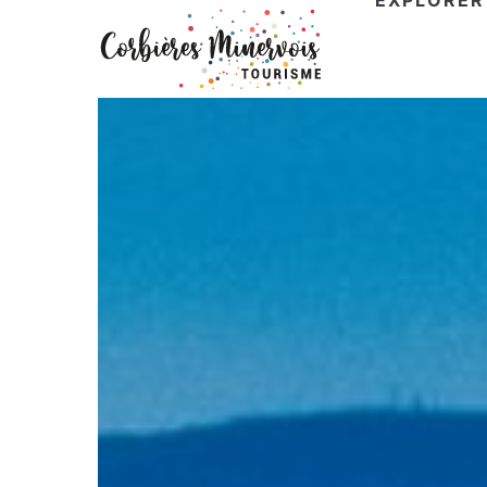
EXPLORER
Corbières
Minervois
Tourisme