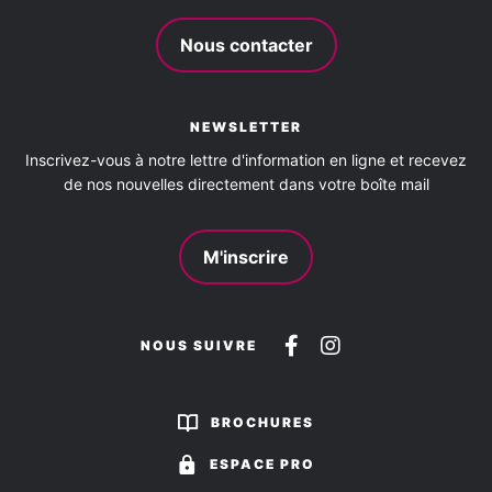
Nous contacter
NEWSLETTER
Inscrivez-vous à notre lettre d'information en ligne et recevez
de nos nouvelles directement dans votre boîte mail
M'inscrire
Suivez-
Suivez-
NOUS SUIVRE
nous
nous
sur
sur
BROCHURES
Facebook
Instagram
ESPACE PRO