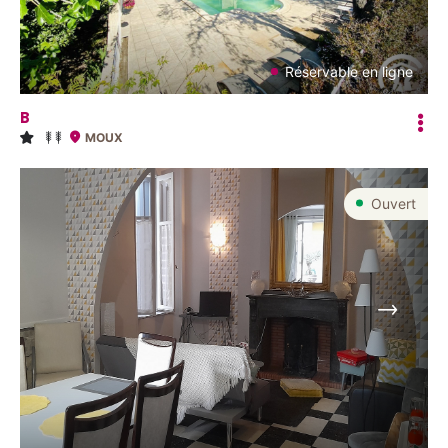
Réservable en ligne
B
MOUX
Ouvert
Suivant