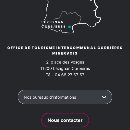
Chèques bancaires et postaux
Espèces
Conforts
Virements
Cafetière
Chaise bébé
Chauffage
Double vitrage phonique
Draps et linge compris
OFFICE DE TOURISME INTERCOMMUNAL CORBIÈRES
MINERVOIS
Four
Four à micro-ondes
Hotte aspirante
2, place des Vosges
11200
Lézignan Corbières
Lave vaisselle
Lit bébé
Tél :
04 68 27 57 57
Réfrigérateur / conservateur
Sèche linge privatif
Nos bureaux d'informations
Service de ménage en sus
Télévision
Ventilateur
Cuisine
Etage
Mezzanine
Nous contacter