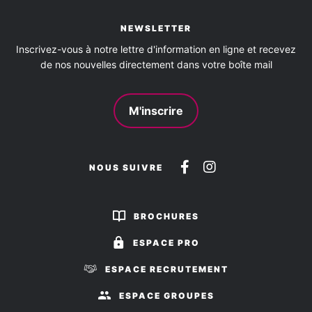
Salle de bains avec douche
Salle de bains commune
NEWSLETTER
Sur une exploitation agricole
Inscrivez-vous à notre lettre d'information en ligne et recevez
de nos nouvelles directement dans votre boîte mail
Activités à proximité
M'inscrire
Baignade
Location de vélos
Pêche
Plage surveillée
Sentier de randonnée
Suivez-
Suivez-
NOUS SUIVRE
nous
nous
sur
sur
BROCHURES
Facebook
Instagram
ESPACE PRO
ESPACE RECRUTEMENT
ESPACE GROUPES