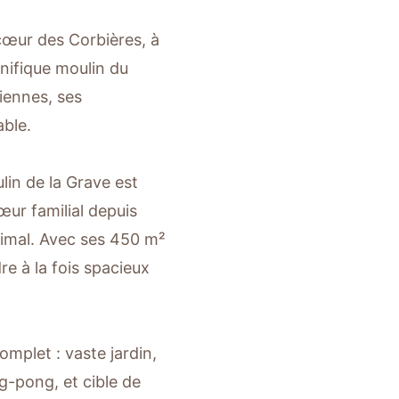
cœur des Corbières, à
nifique moulin du
iennes, ses
able.
lin de la Grave est
œur familial depuis
timal. Avec ses 450 m²
re à la fois spacieux
mplet : vaste jardin,
ng-pong, et cible de