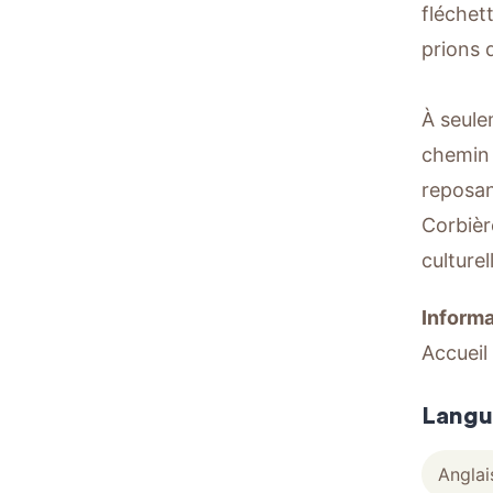
fléchet
prions 
À seule
chemin 
reposan
Corbièr
culture
Informa
Accueil
Langu
Anglai