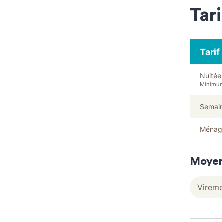
Tari
Tarif
Nuitée
Minimum
Semai
Ménage
Moyen
Virem