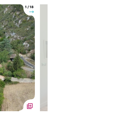
1
/
18
Suivant
18