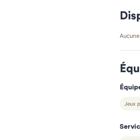
Dis
Aucune 
Équ
Équip
Jeux p
Servi