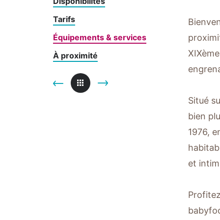
Disponibilités
Tarifs
Bienven
Équipements & services
proximi
XIXème 
À proximité
engrena
Situé s
bien pl
1976, e
habitabl
et intim
Profite
babyfoot