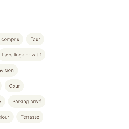
e compris
Four
Lave linge privatif
évision
Cour
e
Parking privé
jour
Terrasse