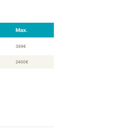
Max.
399€
2400€