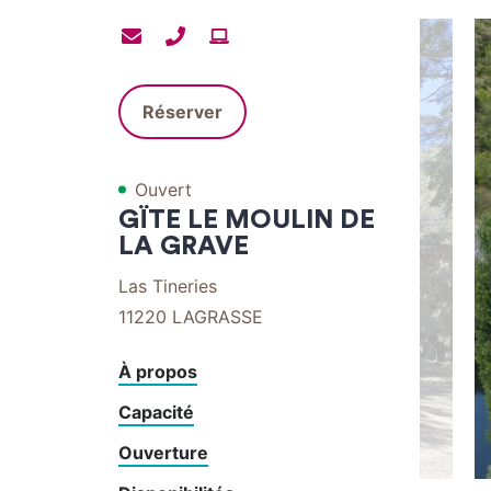
Contacter
Contacter
Site
par
par
internet
mail
téléphone
Réserver
Ouvert
GÏTE LE MOULIN DE
LA GRAVE
Las Tineries
11220
LAGRASSE
À propos
Capacité
Ouverture