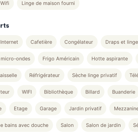
Wifi
Linge de maison fourni
rts
Internet
Cafetière
Congélateur
Draps et ling
 micro-ondes
Frigo Américain
Hotte aspirante
aisselle
Réfrigérateur
Sèche linge privatif
Tél
ateur
WIFI
Bibliothèque
Billard
Buanderie
e
Etage
Garage
Jardin privatif
Mezzanin
de bains avec douche
Salon
Salon de jardin
Sé