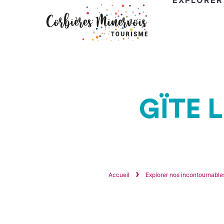
EXPLORER
Corbières
Minervois
Tourisme
GÏTE 
Accueil
Explorer nos incontournabl