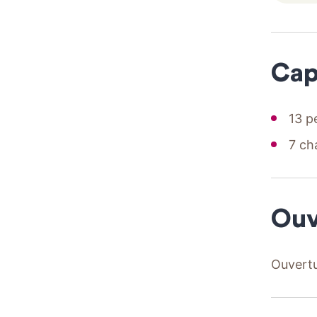
Cap
13 p
7 ch
Ouv
Ouvertu