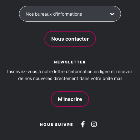
Baignade
Équitation
Location de vélos
Pêche
Nos bureaux d'informations
Plage surveillée
Sentier de randonnée
Tennis collectif
Nous contacter
NEWSLETTER
Inscrivez-vous à notre lettre d'information en ligne et recevez
de nos nouvelles directement dans votre boîte mail
M'inscrire
Suivez-
Suivez-
NOUS SUIVRE
nous
nous