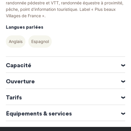
randonnée pédestre et VTT, randonnée équestre à proximité,
pêche, point d'information touristique. Label « Plus beaux
Villages de France ».
Langues parlées
Anglais
Espagnol
Capacité
4 personne(s)
Ouverture
1 chambre(s)
Surface : 60 m²
Ouverture du 01 Janvier 2026 au 31 Décembre 2026
Tarifs
Tarif
Équipements & services
Nuitée
Services
à partir de 2 nuitées (1 à 2 personnes) - tarif dégressif selon nombre de