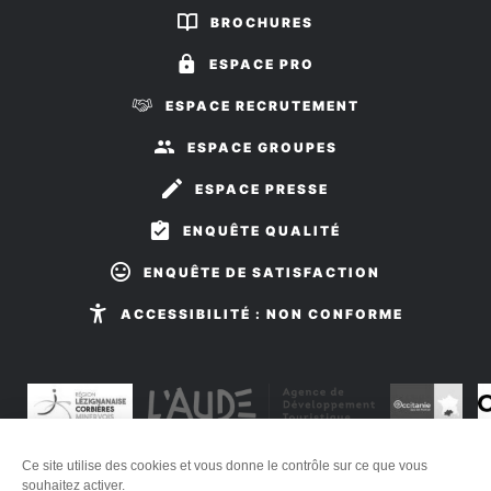
sur
sur
BROCHURES
Facebook
Instagram
ESPACE PRO
ESPACE RECRUTEMENT
ESPACE GROUPES
ESPACE PRESSE
ENQUÊTE QUALITÉ
ENQUÊTE DE SATISFACTION
ACCESSIBILITÉ : NON CONFORME
Ce site utilise des cookies et vous donne le contrôle sur ce que vous
Plan du site
-
Mentions légales
-
Éditer mes cookies
-
Politique
souhaitez activer.