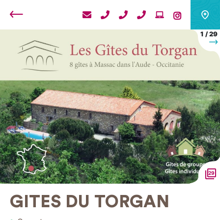
Retour
1
/
29
S
29
GITES DU TORGAN