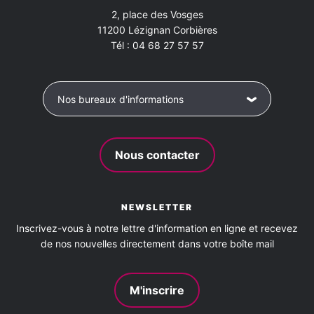
2, place des Vosges
11200
Lézignan Corbières
Nettoyage / ménage
Tél :
04 68 27 57 57
Réservations de prestations annexes
Séminaires
Nos bureaux d'informations
Conforts
Accès internet
Four
Lave linge privatif
Nous contacter
Lave vaisselle
Terrasse privative/Balcon
NEWSLETTER
Animaux acceptés
Inscrivez-vous à notre lettre d'information en ligne et recevez
de nos nouvelles directement dans votre boîte mail
oui
M'inscrire