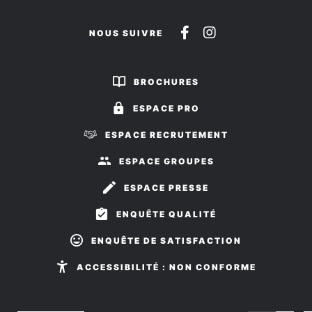
Suivez-
Suivez-
NOUS SUIVRE
nous
nous
sur
sur
BROCHURES
Facebook
Instagram
ESPACE PRO
ESPACE RECRUTEMENT
ESPACE GROUPES
ESPACE PRESSE
ENQUÊTE QUALITÉ
ENQUÊTE DE SATISFACTION
ACCESSIBILITÉ : NON CONFORME