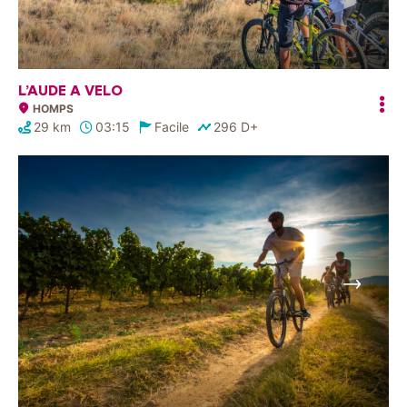
L’AUDE A VELO
HOMPS
29 km
03:15
Facile
296 D+
Suivant