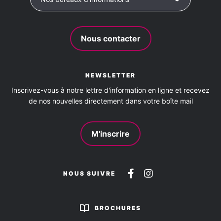
Nous contacter
NEWSLETTER
Inscrivez-vous à notre lettre d'information en ligne et recevez
de nos nouvelles directement dans votre boîte mail
M'inscrire
Suivez-
Suivez-
NOUS SUIVRE
nous
nous
sur
sur
BROCHURES
Facebook
Instagram