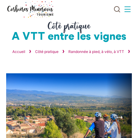
Je
Menu
recherch
Corbières
Côté pratique
Minervois
A VTT entre les vignes
Tourisme
Accueil
Côté pratique
Randonnée à pied, à vélo, à VTT
Ba
Suivant