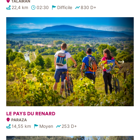
TALAIRAN
22,4 km
02:30
Difficile
830 D+
Suivant
LE PAYS DU RENARD
PARAZA
14,55 km
Moyen
253 D+