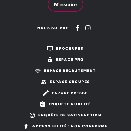
M'inscrire
Suivez-
Suivez-
NOUS SUIVRE
nous
nous
sur
sur
BROCHURES
Facebook
Instagram
ESPACE PRO
ESPACE RECRUTEMENT
ESPACE GROUPES
ESPACE PRESSE
ENQUÊTE QUALITÉ
ENQUÊTE DE SATISFACTION
ACCESSIBILITÉ : NON CONFORME