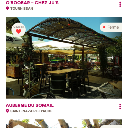
O’BOOBAR – CHEZ JU’S
TOURNISSAN
Fermé
Coup de
Suivant
AUBERGE DU SOMAIL
SAINT-NAZAIRE-D'AUDE