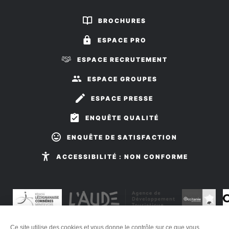
nous
nous
sur
sur
BROCHURES
Facebook
Instagram
ESPACE PRO
ESPACE RECRUTEMENT
ESPACE GROUPES
ESPACE PRESSE
ENQUÊTE QUALITÉ
ENQUÊTE DE SATISFACTION
ACCESSIBILITÉ : NON CONFORME
Ce site utilise des cookies et vous donne le contrôle sur ce que vous