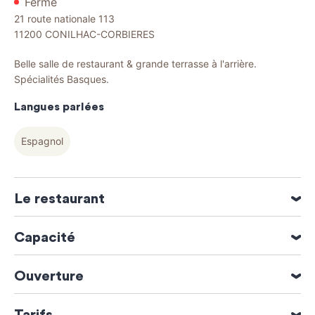
Fermé
21 route nationale 113
11200
CONILHAC-CORBIERES
Belle salle de restaurant & grande terrasse à l'arrière.
Spécialités Basques.
Langues parlées
Espagnol
Le restaurant
Spécialités culinaires : Cuisine traditionnelle
Capacité
64 personne(s)
Ouverture
Ouverture du 01 Janvier 2026 au 31 Décembre 2026
Tarifs