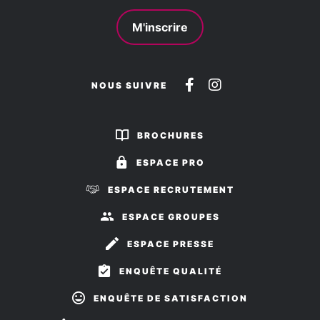
M'inscrire
Suivez-
Suivez-
NOUS SUIVRE
nous
nous
sur
sur
BROCHURES
Facebook
Instagram
ESPACE PRO
ESPACE RECRUTEMENT
ESPACE GROUPES
ESPACE PRESSE
ENQUÊTE QUALITÉ
ENQUÊTE DE SATISFACTION