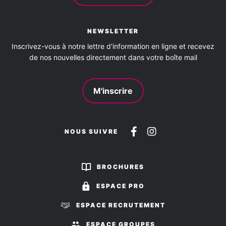
NEWSLETTER
Inscrivez-vous à notre lettre d'information en ligne et recevez
de nos nouvelles directement dans votre boîte mail
M'inscrire
Suivez-
Suivez-
NOUS SUIVRE
nous
nous
sur
sur
BROCHURES
Facebook
Instagram
ESPACE PRO
ESPACE RECRUTEMENT
ESPACE GROUPES