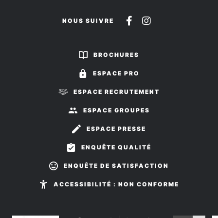
Suivez-
Suivez-
NOUS SUIVRE
nous
nous
sur
sur
BROCHURES
Facebook
Instagram
ESPACE PRO
ESPACE RECRUTEMENT
ESPACE GROUPES
ESPACE PRESSE
ENQUÊTE QUALITÉ
ENQUÊTE DE SATISFACTION
ACCESSIBILITÉ : NON CONFORME