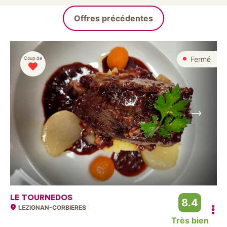
Offres précédentes
Fermé
Coup de
Suivant
LE TOURNEDOS
8.4
LEZIGNAN-CORBIERES
Très bien