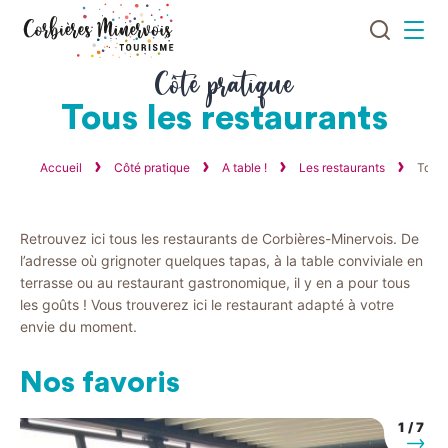
Je
Menu
recherch
Corbières
Côté pratique
Minervois
Tous les restaurants
Tourisme
Accueil
Côté pratique
A table !
Les restaurants
Tous 
Retrouvez ici tous les restaurants de Corbières-Minervois. De
l’adresse où grignoter quelques tapas, à la table conviviale en
terrasse ou au restaurant gastronomique, il y en a pour tous
les goûts ! Vous trouverez ici le restaurant adapté à votre
envie du moment.
Nos favoris
1
/
7
uivant
Suiva