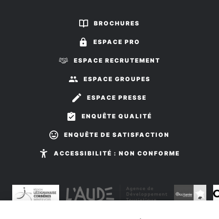
nous
nous
sur
sur
BROCHURES
Facebook
Instagram
ESPACE PRO
ESPACE RECRUTEMENT
ESPACE GROUPES
ESPACE PRESSE
ENQUÊTE QUALITÉ
ENQUÊTE DE SATISFACTION
ACCESSIBILITÉ : NON CONFORME