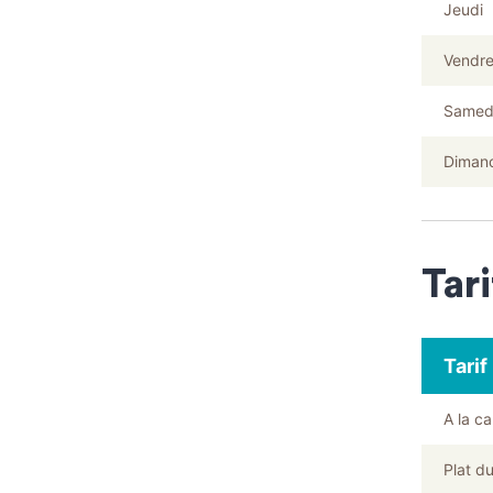
Jeudi
Vendre
Samed
Diman
Tari
Tarif
A la ca
Plat du