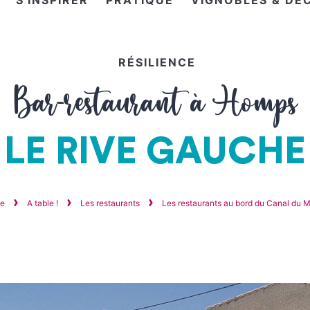
S'INSPIRER
PRATIQUE
VIGNOBLES & DÉ
RÉSILIENCE
Bar-restaurant à Homps
LE RIVE GAUCHE
ue
A table !
Les restaurants
Les restaurants au bord du Canal du M