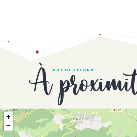
À proximi
SUGGESTIONS
+
−