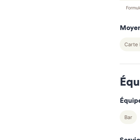
Formul
Moyen
Carte 
Équ
Équip
Bar