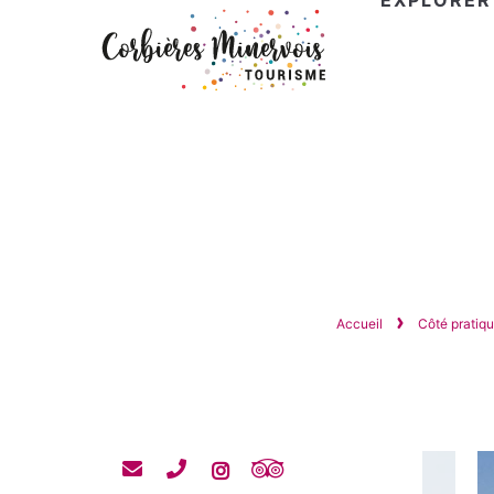
EXPLORER
Corbières
Minervois
Tourisme
Accueil
Côté pratiq
Contacter
Contacter
Tripadvisor
Instagram