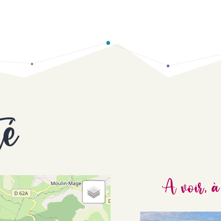
té
A voir, à