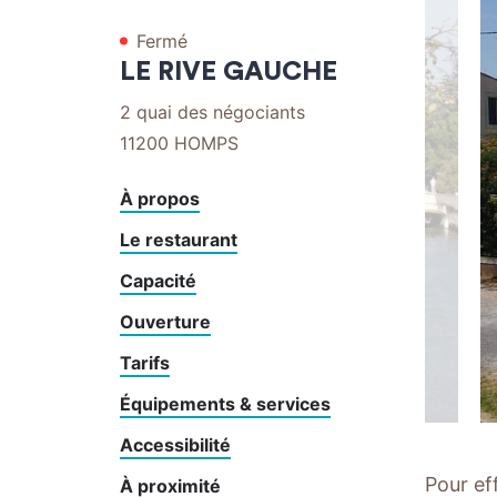
par
par
Fermé
mail
téléphone
LE RIVE GAUCHE
2 quai des négociants
11200
HOMPS
À propos
Le restaurant
Capacité
Ouverture
Tarifs
Équipements & services
Accessibilité
Pour ef
À proximité