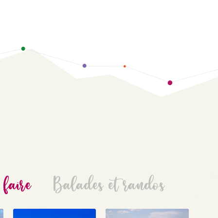
 faire
Balades et randos