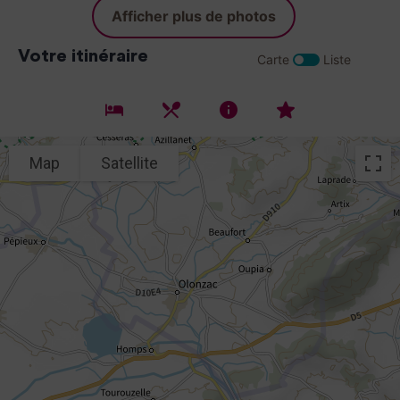
Afficher plus de photos
Votre itinéraire
Carte
Liste
Hébergements
où boire un verre, se rest
Commerces et Serv
A visiter
Map
Satellite