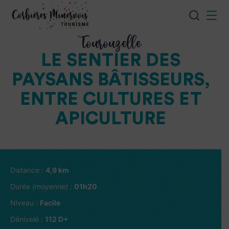
Je
Menu
recherch
Corbières
Tourouzelle
Minervois
LE SENTIER DES
Tourisme
PAYSANS BÂTISSEURS,
ENTRE CULTURES ET
APICULTURE
Distance :
4,9 km
Durée
(moyenne)
:
01h20
Niveau :
Facile
Dénivelé :
112 D+