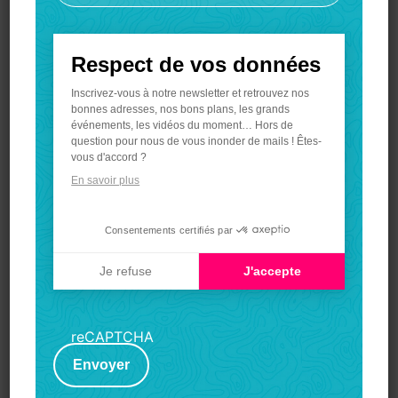
de freiner si nécessaire. Les piétons sont par
principe prioritaires, ralentissez lors des
croisements ou arrêtez-vous si la configuration du
Respect de vos données
terrain vous y oblige.
Merci et bonne randonnée !
Inscrivez-vous à notre newsletter et retrouvez nos
bonnes adresses, nos bons plans, les grands
événements, les vidéos du moment… Hors de
question pour nous de vous inonder de mails ! Êtes-
vous d'accord ?
Signaler un problème
En savoir plus
Consentements certifiés par
Avis
Je refuse
J'accepte
Marine
Le 22 juin 2026
Axeptio
consent
Très belle balade, avec de nombreuses capitelles. Très
reCAPTCHA
belle découverte, à refaire ! Merci à l'équipe pour le travail
Envoyer
de balisage.