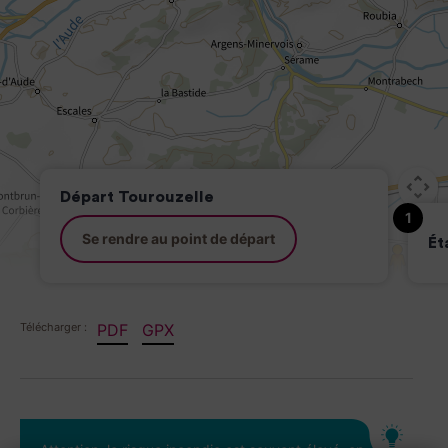
Départ Tourouzelle
1
Se rendre au point de départ
Ét
Image may be subject to copyright
Terms
Keyboard shortcuts
PDF
GPX
Télécharger :