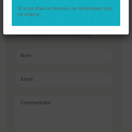
Si vous êtes un humain, ne remplissez pas
ce champ.
Ajouter un avis
Votre adresse e-mail ne sera pas publiée.
Les
champs obligatoires sont indiqués avec
*
Nom
Email
Commentaire