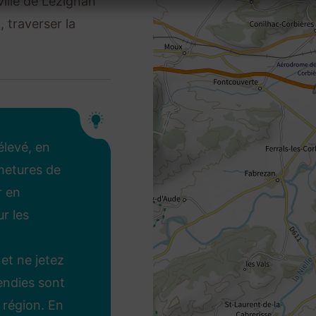
 ville de Lézignan
 traverser la
élevé, en
rmetures de
r en
r les
et ne jetez
endies sont
 région. En