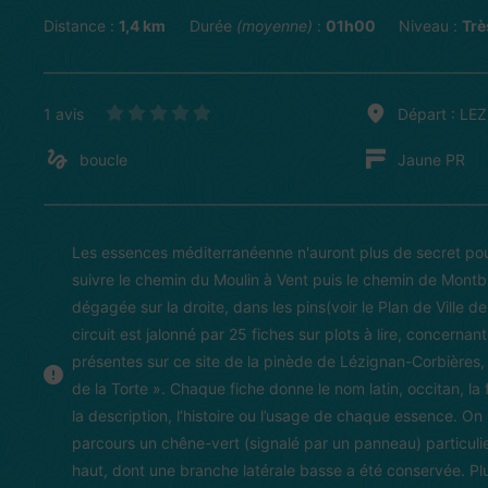
Distance :
1,4 km
Durée
(moyenne)
:
01h00
Niveau :
Trè
1 avis
Départ : L
boucle
Jaune PR
Les essences méditerranéenne n'auront plus de secret pou
suivre le chemin du Moulin à Vent puis le chemin de Montbr
dégagée sur la droite, dans les pins(voir le Plan de Ville 
circuit est jalonné par 25 fiches sur plots à lire, concernan
présentes sur ce site de la pinède de Lézignan-Corbières, a
de la Torte ». Chaque fiche donne le nom latin, occitan, la
la description, l’histoire ou l’usage de chaque essence. On
parcours un chêne-vert (signalé par un panneau) particulier
haut, dont une branche latérale basse a été conservée. Plu