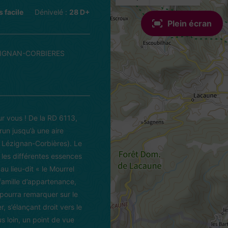
s facile
Dénivelé :
28 D+
Plein écran
EZIGNAN-CORBIERES
r vous ! De la RD 6113,
un jusqu’à une aire
de Lézignan-Corbières). Le
t les différentes essences
u lieu-dit « le Mourrel
 famille d’appartenance,
 pourra remarquer sur le
, s’élançant droit vers le
s loin, un point de vue