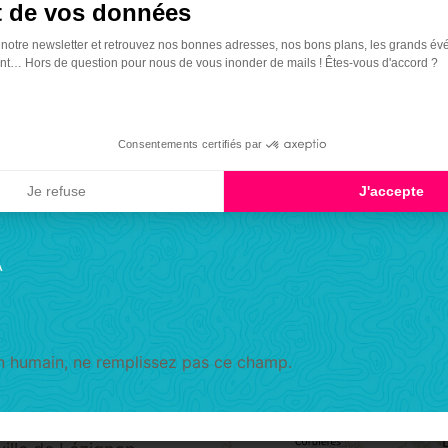
ois. Traverser le
 de vos données
e bois.
 notre newsletter et retrouvez nos bonnes adresses, nos bons plans, les grands év
t… Hors de question pour nous de vous inonder de mails ! Êtes-vous d'accord ?
vers le nord sur
Consentements certifiés par
Je refuse
J'accepte
nviron 30 m plus
A
A la piste, tourner
un humain, ne remplissez pas ce champ.
he sur un chemin
ibier. Bientôt,