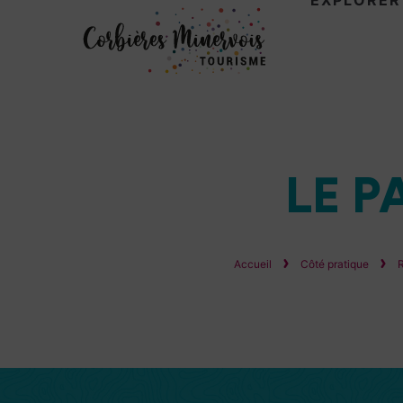
EXPLORER
Corbières
Minervois
Tourisme
LE 
Accueil
Côté pratique
R