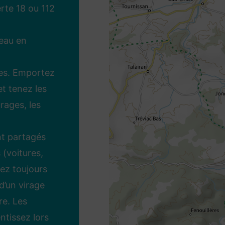
erte 18 ou 112
’eau en
ntes. Emportez
t tenez les
rages, les
nt partagés
 (voitures,
pez toujours
d’un virage
re. Les
entissez lors