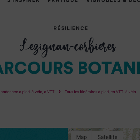
S'INSPIRER
PRATIQUE
VIGNOBLES & DÉ
RÉSILIENCE
Lezignan-corbieres
PARCOURS BOTAN
andonnée à pied, à vélo, à VTT
Tous les itinéraires à pied, en VTT, à vélo
Map
Satellite