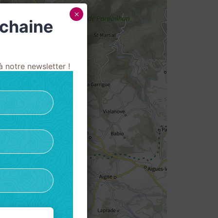
×
ochaine
 notre newsletter !