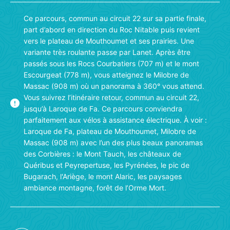
reCAPTCHA
Envoyer
Ce parcours, commun au circuit 22 sur sa partie
finale, part d’abord en direction du Roc Nitable puis
revient vers le plateau de Mouthoumet et ses prairies.
Si vous êtes un humain, ne remplissez pas
Une variante très roulante passe par Lanet. Après
ce champ.
être passés sous les Rocs Courbatiers (707 m) et le
mont Escourgeat (778 m), vous atteignez le Milobre
de Massac (908 m) où un panorama à 360° vous
attend. Vous suivrez l’itinéraire retour, commun au
circuit 22, jusqu’à Laroque de Fa. Ce parcours
conviendra parfaitement aux vélos à assistance
électrique. À voir : Laroque de Fa, plateau de
Mouthoumet, Milobre de Massac (908 m) avec l’un
des plus beaux panoramas des Corbières : le Mont
Tauch, les châteaux de Quéribus et Peyrepertuse, les
Pyrénées, le pic de Bugarach, l'Ariège, le mont Alaric,
les paysages ambiance montagne, forêt de l’Orme
Mort.