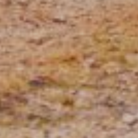
×
Envie d’inspiration
pour votre prochaine
escapade ?
Recevez notre brochure directement dans votre
boîte mail, en vous inscrivant à notre newsletter
!
Nom
*
Prénom