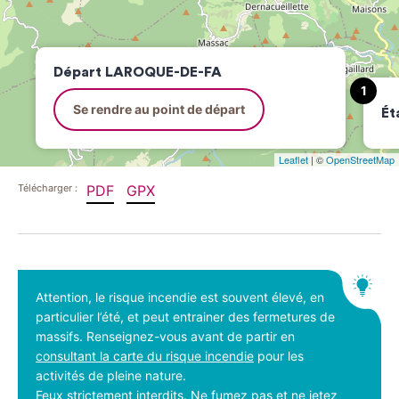
Départ LAROQUE-DE-FA
1
Se rendre au point de départ
Ét
Leaflet
| ©
OpenStreetMap
PDF
GPX
Télécharger :
Attention, le risque incendie est souvent élevé, en
particulier l’été, et peut entrainer des fermetures
de massifs. Renseignez-vous avant de partir en
consultant la carte du risque incendie
pour les
activités de pleine nature.
Feux strictement interdits. Ne fumez pas et ne