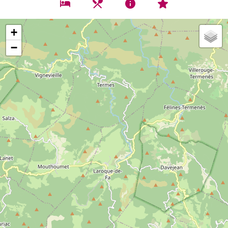
Hébergements
où boire un verre, se rest
Commerces et Serv
A visiter
+
−