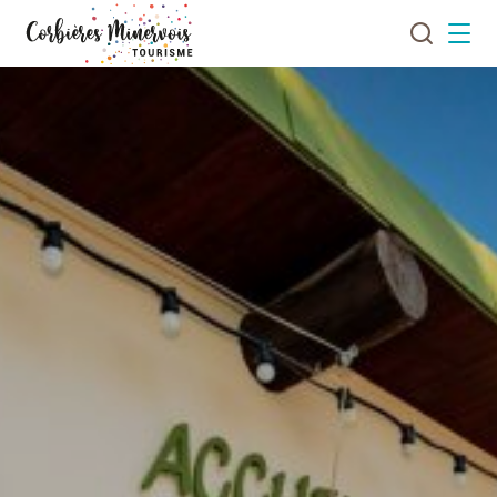
Je
Menu
recherch
Corbières
Minervois
Tourisme