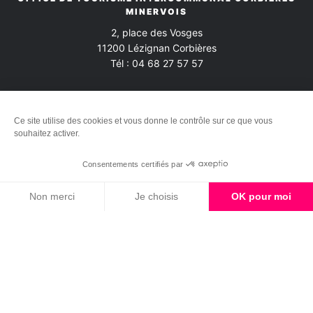
MINERVOIS
2, place des Vosges
11200
Lézignan Corbières
Tél :
04 68 27 57 57
Nos bureaux d'informations
Ce site utilise des cookies et vous donne le contrôle sur ce que vous
souhaitez activer.
Consentements certifiés par
Nous contacter
Non merci
Je choisis
OK pour moi
Axeptio consent
Plateforme de Gestion du Consentement : Personnalisez vos Options
NEWSLETTER
Notre plateforme vous permet d'adapter et de gérer vos paramètres de 
Inscrivez-vous à notre lettre d'information en ligne et recevez
de nos nouvelles directement dans votre boîte mail
M'inscrire