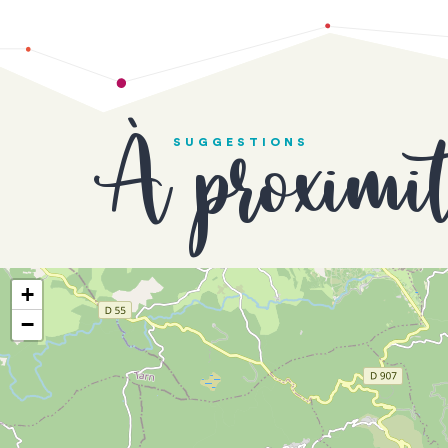
À proximi
SUGGESTIONS
+
−