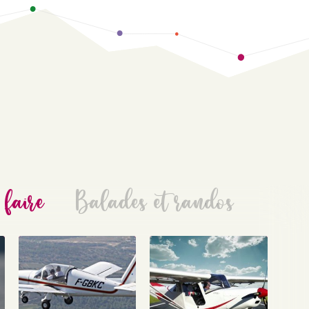
 faire
Balades et randos