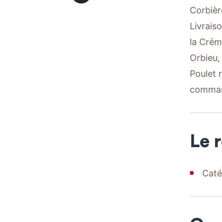
Corbièr
Livrais
la Crém
Orbieu,
Poulet 
comman
Le 
Caté