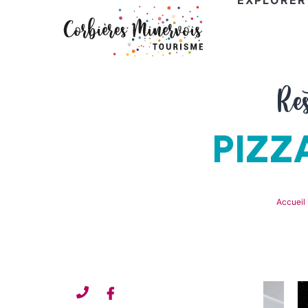
EXPLORER
Corbières
Re
Minervois
Tourisme
PIZZ
Accueil
Contacter
Facebook