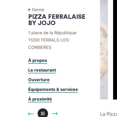
par
Fermé
téléphone
PIZZA FERRALAISE
BY JOJO
1 place de la République
11200
FERRALS-LES-
CORBIERES
À propos
Le restaurant
Ouverture
Équipements & services
À proximité
La Pizza