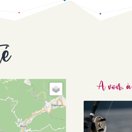
té
A voir, à