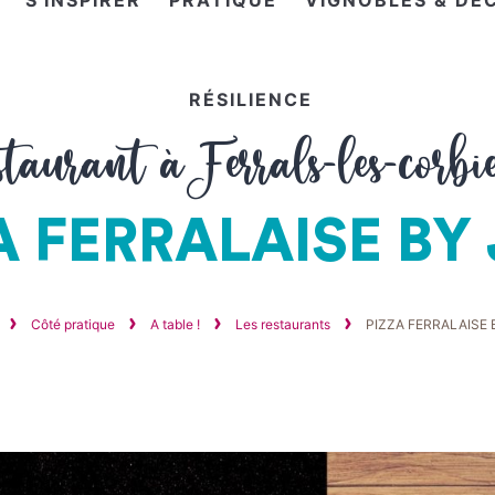
S'INSPIRER
PRATIQUE
VIGNOBLES & DÉ
RÉSILIENCE
staurant à Ferrals-les-corbie
A FERRALAISE BY
Côté pratique
A table !
Les restaurants
PIZZA FERRALAISE 