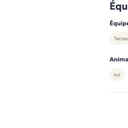
Équ
Équip
Terras
Anima
oui