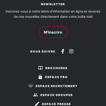
NEWSLETTER
Inscrivez-vous à notre lettre d'information en ligne et recevez
de nos nouvelles directement dans votre boîte mail
M'inscrire
Suivez-
Suivez-
NOUS SUIVRE
nous
nous
sur
sur
BROCHURES
Facebook
Instagram
ESPACE PRO
ESPACE RECRUTEMENT
ESPACE GROUPES
ESPACE PRESSE