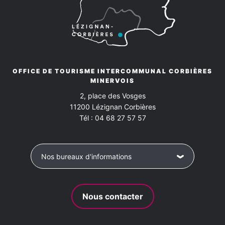
Mercredi
12h00 à 14h00 et 18h30 à
21h30
Vendredi
12h00 à 14h00 et 18h30 à
21h30
OFFICE DE TOURISME INTERCOMMUNAL CORBIÈRES
MINERVOIS
Samedi
2, place des Vosges
12h00 à 14h00 et 18h30 à
11200
Lézignan Corbières
21h30
Tél :
04 68 27 57 57
Dimanche
12h00 à 14h00 et 18h30 à
21h30
Nos bureaux d'informations
Nous contacter