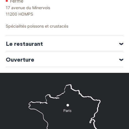
Fermé
17 avenue du Minervois
11200
HOMPS
Spécialités poissons et crustacés
Le restaurant
Spécialités culinaires : Cuisine poissons
Ouverture
Ouverture du 01 Janvier 2026 au 31 Décembre 2026
Lundi
12h00 à 14h00 et 18h30 à
21h30
Mardi
12h00 à 14h00 et 18h30 à
21h30