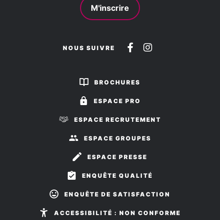
M'inscrire
Suivez-
Suivez-
NOUS SUIVRE
nous
nous
sur
sur
BROCHURES
Facebook
Instagram
ESPACE PRO
ESPACE RECRUTEMENT
ESPACE GROUPES
ESPACE PRESSE
ENQUÊTE QUALITÉ
ENQUÊTE DE SATISFACTION
ACCESSIBILITÉ : NON CONFORME