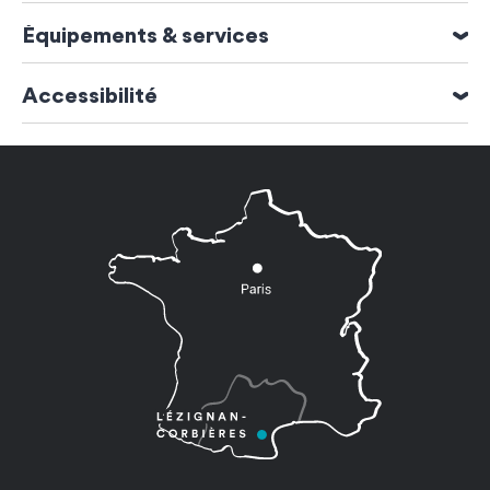
Mercredi
Moyens de paiement
Équipements & services
09h00 à 18h00
Carte bleue
Espèces
Animaux acceptés
Jeudi
Accessibilité
09h00 à 18h00
oui
Accessible aux personnes handicapées
Vendredi
09h00 à 18h00
Samedi
09h00 à 18h00
Dimanche
09h00 à 22h00