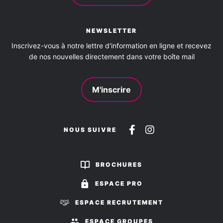
NEWSLETTER
Inscrivez-vous à notre lettre d'information en ligne et recevez
de nos nouvelles directement dans votre boîte mail
M'inscrire
Suivez-
Suivez-
NOUS SUIVRE
nous
nous
sur
sur
BROCHURES
Facebook
Instagram
ESPACE PRO
ESPACE RECRUTEMENT
ESPACE GROUPES