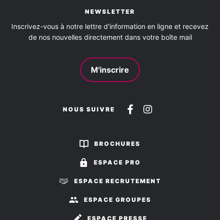
NEWSLETTER
Inscrivez-vous à notre lettre d'information en ligne et recevez
de nos nouvelles directement dans votre boîte mail
M'inscrire
Suivez-
Suivez-
NOUS SUIVRE
nous
nous
sur
sur
BROCHURES
Facebook
Instagram
ESPACE PRO
ESPACE RECRUTEMENT
ESPACE GROUPES
ESPACE PRESSE