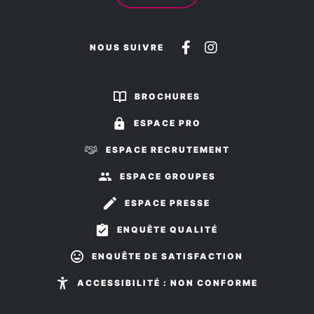
Suivez-
Suivez-
NOUS SUIVRE
nous
nous
sur
sur
BROCHURES
Facebook
Instagram
ESPACE PRO
ESPACE RECRUTEMENT
ESPACE GROUPES
ESPACE PRESSE
ENQUÊTE QUALITÉ
ENQUÊTE DE SATISFACTION
ACCESSIBILITÉ : NON CONFORME